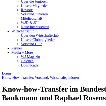
Über die Junioren
Unsere Mitglieder
Ressorts
Vorstand Junioren
Mitgliedschaft
WJD & JCI
Neue Interessenten
Wirtschaftsclub
Über den Wirtschaftsclub
Unsere Clubmitglieder
Vorstand Club
Partner
Media + More
WJ-Magazin
Galerien
Downloads
Login
Know How Transfer
,
Vorstand
,
Wirtschaftsjunioren
Know-how-Transfer im Bundesta
Baukmann und Raphael Rosenstei