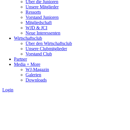
Über die Junioren
Unsere Mitglieder
Ressorts
Vorstand Junioren
Mitgliedschaft
WJD & JCI
Neue Interessenten
Wirtschaftsclub
Über den Wirtschaftsclub
Unsere Clubmitglieder
Vorstand Club
Partner
Media + More
WJ-Magazin
Galerien
Downloads
Login