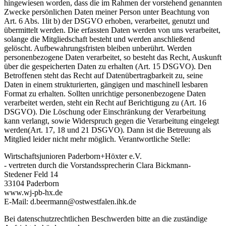
hingewiesen worden, dass die im Rahmen der vorstehend genannten
Zwecke persönlichen Daten meiner Person unter Beachtung von
Art. 6 Abs. 1lit b) der DSGVO erhoben, verarbeitet, genutzt und
übermittelt werden. Die erfassten Daten werden von uns verarbeitet,
solange die Mitgliedschaft besteht und werden anschließend
gelöscht. Aufbewahrungsfristen bleiben unberührt. Werden
personenbezogene Daten verarbeitet, so besteht das Recht, Auskunft
über die gespeicherten Daten zu erhalten (Art. 15 DSGVO). Den
Betroffenen steht das Recht auf Datenübertragbarkeit zu, seine
Daten in einem strukturierten, gängigen und maschinell lesbaren
Format zu erhalten. Sollten unrichtige personenbezogene Daten
verarbeitet werden, steht ein Recht auf Berichtigung zu (Art. 16
DSGVO). Die Löschung oder Einschränkung der Verarbeitung
kann verlangt, sowie Widerspruch gegen die Verarbeitung eingelegt
werden(Art. 17, 18 und 21 DSGVO). Dann ist die Betreuung als
Mitglied leider nicht mehr möglich. Verantwortliche Stelle:
Wirtschaftsjunioren Paderborn+Höxter e.V.
- vertreten durch die Vorstandssprecherin Clara Bickmann-
Stedener Feld 14
33104 Paderborn
www.wj-pb-hx.de
E-Mail: d.beermann@ostwestfalen.ihk.de
Bei datenschutzrechtlichen Beschwerden bitte an die zuständige