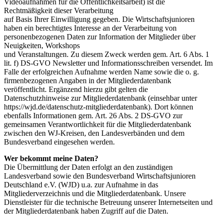
Videoaufnahmen für die Öffentlichkeitsarbeit) ist die
Rechtmäßigkeit dieser Verarbeitung
auf Basis Ihrer Einwilligung gegeben. Die Wirtschaftsjunioren
haben ein berechtigtes Interesse an der Verarbeitung von
personenbezogenen Daten zur Information der Mitglieder über
Neuigkeiten, Workshops
und Veranstaltungen. Zu diesem Zweck werden gem. Art. 6 Abs. 1
lit. f) DS-GVO Newsletter und Informationsschreiben versendet. Im
Falle der erfolgreichen Aufnahme werden Name sowie die o. g.
firmenbezogenen Angaben in der Mitgliederdatenbank
veröffentlicht. Ergänzend hierzu gibt gelten die
Datenschutzhinweise zur Mitgliederdatenbank (einsehbar unter
https://wjd.de/datenschutz-mitgliederdatenbank). Dort können
ebenfalls Informationen gem. Art. 26 Abs. 2 DS-GVO zur
gemeinsamen Verantwortlichkeit für die Mitgliederdatenbank
zwischen den WJ-Kreisen, den Landesverbänden und dem
Bundesverband eingesehen werden.
Wer bekommt meine Daten?
Die Übermittlung der Daten erfolgt an den zuständigen
Landesverband sowie den Bundesverband Wirtschaftsjunioren
Deutschland e.V. (WJD) u.a. zur Aufnahme in das
Mitgliederverzeichnis und die Mitgliederdatenbank. Unsere
Dienstleister für die technische Betreuung unserer Internetseiten und
der Mitgliederdatenbank haben Zugriff auf die Daten.