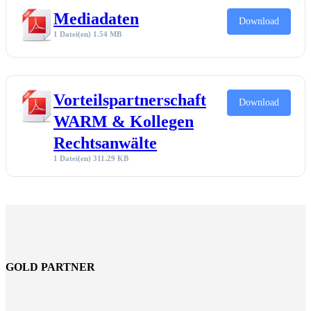
Mediadaten
Download
1 Datei(en)
1.54 MB
Vorteilspartnerschaft
Download
WARM & Kollegen
Rechtsanwälte
1 Datei(en)
311.29 KB
GOLD PARTNER