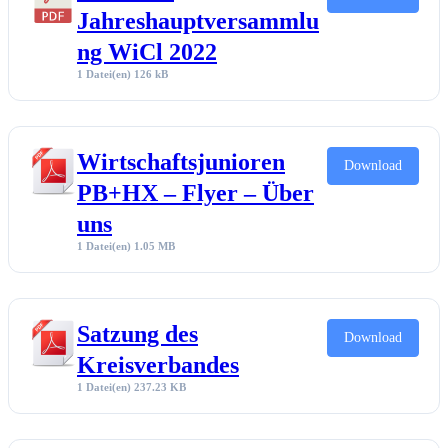
Jahreshauptversammlu
ng WiCl 2022
1 Datei(en)
126 kB
Wirtschaftsjunioren
Download
PB+HX – Flyer – Über
uns
1 Datei(en)
1.05 MB
Satzung des
Download
Kreisverbandes
1 Datei(en)
237.23 KB