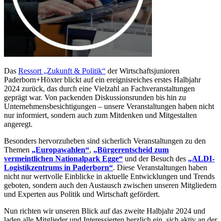
Das
Ressort „Zukunft & Politik“
der Wirtschaftsjunioren
Paderborn+Höxter blickt auf ein ereignisreiches erstes Halbjahr
2024 zurück, das durch eine Vielzahl an Fachveranstaltungen
geprägt war. Von packenden Diskussionsrunden bis hin zu
Unternehmensbesichtigungen – unsere Veranstaltungen haben nicht
nur informiert, sondern auch zum Mitdenken und Mitgestalten
angeregt.
Besonders hervorzuheben sind sicherlich Veranstaltungen zu den
Themen
„Europawahlen“
,
„Bürgerentscheid zum
vermeintlichen Nationalpark Egge“
und der Besuch des
„ALDI-
Logistikzentrums in Paderborn“
. Diese Veranstaltungen haben
nicht nur wertvolle Einblicke in aktuelle Entwicklungen und Trends
geboten, sondern auch den Austausch zwischen unseren Mitgliedern
und Experten aus Politik und Wirtschaft gefördert.
Nun richten wir unseren Blick auf das zweite Halbjahr 2024 und
laden alle Mitglieder und Interessierten herzlich ein, sich aktiv an der