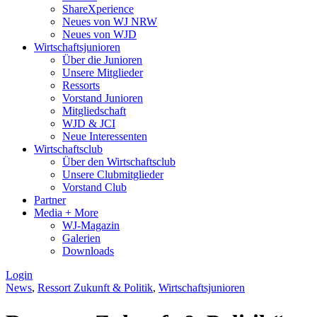
ShareXperience
Neues von WJ NRW
Neues von WJD
Wirtschaftsjunioren
Über die Junioren
Unsere Mitglieder
Ressorts
Vorstand Junioren
Mitgliedschaft
WJD & JCI
Neue Interessenten
Wirtschaftsclub
Über den Wirtschaftsclub
Unsere Clubmitglieder
Vorstand Club
Partner
Media + More
WJ-Magazin
Galerien
Downloads
Login
News
,
Ressort Zukunft & Politik
,
Wirtschaftsjunioren