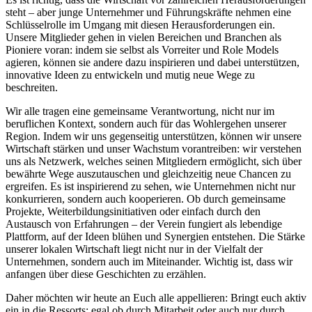
steht – aber junge Unternehmer und Führungskräfte nehmen eine
Schlüsselrolle im Umgang mit diesen Herausforderungen ein.
Unsere Mitglieder gehen in vielen Bereichen und Branchen als
Pioniere voran: indem sie selbst als Vorreiter und Role Models
agieren, können sie andere dazu inspirieren und dabei unterstützen,
innovative Ideen zu entwickeln und mutig neue Wege zu
beschreiten.
Wir alle tragen eine gemeinsame Verantwortung, nicht nur im
beruflichen Kontext, sondern auch für das Wohlergehen unserer
Region. Indem wir uns gegenseitig unterstützen, können wir unsere
Wirtschaft stärken und unser Wachstum vorantreiben: wir verstehen
uns als Netzwerk, welches seinen Mitgliedern ermöglicht, sich über
bewährte Wege auszutauschen und gleichzeitig neue Chancen zu
ergreifen. Es ist inspirierend zu sehen, wie Unternehmen nicht nur
konkurrieren, sondern auch kooperieren. Ob durch gemeinsame
Projekte, Weiterbildungsinitiativen oder einfach durch den
Austausch von Erfahrungen – der Verein fungiert als lebendige
Plattform, auf der Ideen blühen und Synergien entstehen. Die Stärke
unserer lokalen Wirtschaft liegt nicht nur in der Vielfalt der
Unternehmen, sondern auch im Miteinander. Wichtig ist, dass wir
anfangen über diese Geschichten zu erzählen.
Daher möchten wir heute an Euch alle appellieren: Bringt euch aktiv
ein in die Ressorts: egal ob durch Mitarbeit oder auch nur durch