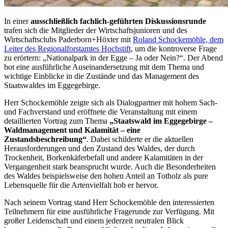
In einer
ausschließlich fachlich-geführten Diskussionsrunde
trafen sich die Mitglieder der Wirtschaftsjunioren und des
Wirtschaftsclubs Paderborn+Höxter mit
Roland Schockemöhle, dem
Leiter des Regionalforstamtes Hochstift
, um die kontroverse Frage
zu erörtern: „Nationalpark in der Egge – Ja oder Nein?“. Der Abend
bot eine ausführliche Auseinandersetzung mit dem Thema und
wichtige Einblicke in die Zustände und das Management des
Staatswaldes im Eggegebirge.
Herr Schockemöhle zeigte sich als Dialogpartner mit hohem Sach-
und Fachverstand und eröffnete die Veranstaltung mit einem
detaillierten Vortrag zum Thema
„Staatswald im Eggegebirge –
Waldmanagement und Kalamität – eine
Zustandsbeschreibung“
. Dabei schilderte er die aktuellen
Herausforderungen und den Zustand des Waldes, der durch
Trockenheit, Borkenkäferbefall und andere Kalamitäten in der
Vergangenheit stark beansprucht wurde. Auch die Besonderheiten
des Waldes beispielsweise den hohen Anteil an Totholz als pure
Lebensquelle für die Artenvielfalt hob er hervor.
Nach seinem Vortrag stand Herr Schockemöhle den interessierten
Teilnehmern für eine ausführliche Fragerunde zur Verfügung. Mit
großer Leidenschaft und einem jederzeit neutralen Blick