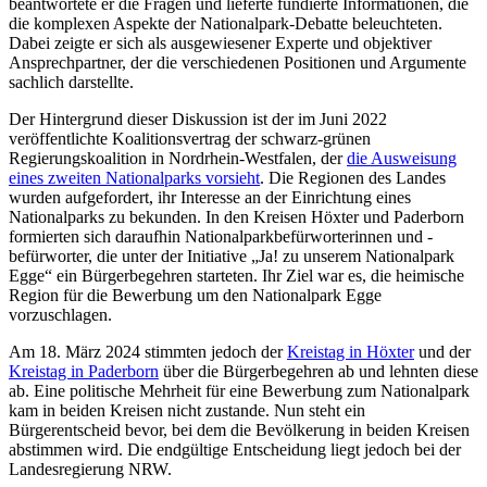
beantwortete er die Fragen und lieferte fundierte Informationen, die
die komplexen Aspekte der Nationalpark-Debatte beleuchteten.
Dabei zeigte er sich als ausgewiesener Experte und objektiver
Ansprechpartner, der die verschiedenen Positionen und Argumente
sachlich darstellte.
Der Hintergrund dieser Diskussion ist der im Juni 2022
veröffentlichte Koalitionsvertrag der schwarz-grünen
Regierungskoalition in Nordrhein-Westfalen, der
die Ausweisung
eines zweiten Nationalparks vorsieht
. Die Regionen des Landes
wurden aufgefordert, ihr Interesse an der Einrichtung eines
Nationalparks zu bekunden. In den Kreisen Höxter und Paderborn
formierten sich daraufhin Nationalparkbefürworterinnen und -
befürworter, die unter der Initiative „Ja! zu unserem Nationalpark
Egge“ ein Bürgerbegehren starteten. Ihr Ziel war es, die heimische
Region für die Bewerbung um den Nationalpark Egge
vorzuschlagen.
Am 18. März 2024 stimmten jedoch der
Kreistag in Höxter
und der
Kreistag in Paderborn
über die Bürgerbegehren ab und lehnten diese
ab. Eine politische Mehrheit für eine Bewerbung zum Nationalpark
kam in beiden Kreisen nicht zustande. Nun steht ein
Bürgerentscheid bevor, bei dem die Bevölkerung in beiden Kreisen
abstimmen wird. Die endgültige Entscheidung liegt jedoch bei der
Landesregierung NRW.