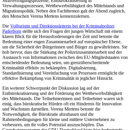
Strafverfolgungsprozesse, Entbürokratisierung in
Verwaltungsprozessen, Wettbewerbsfähigkeit des Mittelstands und
Migrationspolitik. Neben den Fachthemen galt der Abend zugleich,
den Menschen Verena Mertens kennenzulernen.
Die
Volljuristin und Direktionsleiterin bei der Kriminalpolizei
Paderborn
stellte sich den Fragen der jungen Wirtschaft mit einem
klaren Blick für die Herausforderungen der Zeit und betonte die
Bedeutung einer engen Zusammenarbeit auf europäischer Ebene,
um die Sicherheit der Bürgerinnen und Bürger zu gewährleisten. Sie
hob hervor, dass die Stärkung der Polizeizusammenarbeit und der
Austausch von Informationen zwischen den EU-Mitgliedstaaten von
entscheidender Bedeutung seien, um grenzüberschreitende
Kriminalität effektiv zu bekämpfen. Digitalisierung,
Standardisierung und Vereinfachung von Prozessen ermöglicht die
effektive Bekämpfung von Kriminalität in jeglicher Hinsicht.
Ein weiterer Schwerpunkt der Diskussion lag auf der
Entbürokratisierung und der Förderung der Wettbewerbsfähigkeit
des Mittelstands. Die Teilnehmerinnen und Teilnehmer waren sich
einig, dass bürokratische Hürden oft ein Hindernis für Innovation
und Wachstum darstellen. Verena Mertens betonte die
Notwendigkeit, die Bürokratie abzubauen und die
Rahmenbedingungen für kleine und mittlere Unternehmen zu
verbessern, um ihr volles Potenzial auszuschöpfen. Das
Grundsatzprogramm der CDU Deutschland biete hier bedeutende