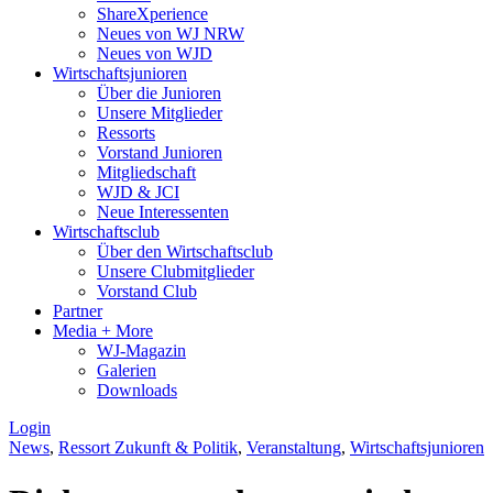
ShareXperience
Neues von WJ NRW
Neues von WJD
Wirtschaftsjunioren
Über die Junioren
Unsere Mitglieder
Ressorts
Vorstand Junioren
Mitgliedschaft
WJD & JCI
Neue Interessenten
Wirtschaftsclub
Über den Wirtschaftsclub
Unsere Clubmitglieder
Vorstand Club
Partner
Media + More
WJ-Magazin
Galerien
Downloads
Login
News
,
Ressort Zukunft & Politik
,
Veranstaltung
,
Wirtschaftsjunioren