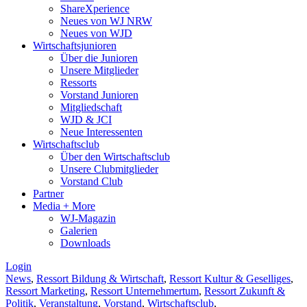
ShareXperience
Neues von WJ NRW
Neues von WJD
Wirtschaftsjunioren
Über die Junioren
Unsere Mitglieder
Ressorts
Vorstand Junioren
Mitgliedschaft
WJD & JCI
Neue Interessenten
Wirtschaftsclub
Über den Wirtschaftsclub
Unsere Clubmitglieder
Vorstand Club
Partner
Media + More
WJ-Magazin
Galerien
Downloads
Login
News
,
Ressort Bildung & Wirtschaft
,
Ressort Kultur & Geselliges
,
Ressort Marketing
,
Ressort Unternehmertum
,
Ressort Zukunft &
Politik
,
Veranstaltung
,
Vorstand
,
Wirtschaftsclub
,