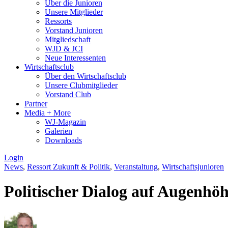
Über die Junioren
Unsere Mitglieder
Ressorts
Vorstand Junioren
Mitgliedschaft
WJD & JCI
Neue Interessenten
Wirtschaftsclub
Über den Wirtschaftsclub
Unsere Clubmitglieder
Vorstand Club
Partner
Media + More
WJ-Magazin
Galerien
Downloads
Login
News
,
Ressort Zukunft & Politik
,
Veranstaltung
,
Wirtschaftsjunioren
Politischer Dialog auf Augenhö