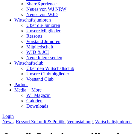
ShareXperience
Neues von WJ NRW
Neues von WJD
Wirtschaftsjunioren
Über die Junioren
Unsere Mitglieder
Ressorts
Vorstand Junioren
Mitgliedschaft
WJD & JCI
Neue Interessenten
Wirtschaftsclub
Über den Wirtschaftsclub
Unsere Clubmitglieder
Vorstand Club
Partner
Media + More
WJ-Magazin
Galerien
Downloads
Login
News
,
Ressort Zukunft & Politik
,
Veranstaltung
,
Wirtschaftsjunioren