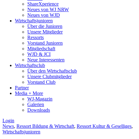
ShareXperience
Neues von WJ NRW
Neues von WJD
Wirtschaftsjunioren
Über die Junioren
Unsere Mitglieder
Ressorts
Vorstand Junioren
Mitgliedschaft
WJD & JCI
Neue Interessenten
Wirtschaftsclub
Über den Wirtschaftsclub
Unsere Clubmitglieder
Vorstand Club
Partner
Media + More
WJ-Magazin
Galerien
Downloads
Login
News
,
Ressort Bildung & Wirtschaft
,
Ressort Kultur & Geselliges
,
Wirtschaftsjunioren