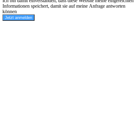
Ich bin damit einverstanden, dass diese Website meine eingereichten
Informationen speichert, damit sie auf meine Anfrage antworten
können
Jetzt anmelden