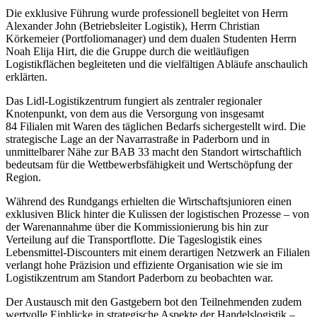
Die exklusive Führung wurde professionell begleitet von Herrn
Alexander John (Betriebsleiter Logistik), Herrn Christian
Körkemeier (Portfoliomanager) und dem dualen Studenten Herrn
Noah Elija Hirt, die die Gruppe durch die weitläufigen
Logistikflächen begleiteten und die vielfältigen Abläufe anschaulich
erklärten.
Das Lidl-Logistikzentrum fungiert als zentraler regionaler
Knotenpunkt, von dem aus die Versorgung von insgesamt
84 Filialen mit Waren des täglichen Bedarfs sichergestellt wird. Die
strategische Lage an der Navarrastraße in Paderborn und in
unmittelbarer Nähe zur BAB 33 macht den Standort wirtschaftlich
bedeutsam für die Wettbewerbsfähigkeit und Wertschöpfung der
Region.
Während des Rundgangs erhielten die Wirtschaftsjunioren einen
exklusiven Blick hinter die Kulissen der logistischen Prozesse – von
der Warenannahme über die Kommissionierung bis hin zur
Verteilung auf die Transportflotte. Die Tageslogistik eines
Lebensmittel-Discounters mit einem derartigen Netzwerk an Filialen
verlangt hohe Präzision und effiziente Organisation wie sie im
Logistikzentrum am Standort Paderborn zu beobachten war.
Der Austausch mit den Gastgebern bot den Teilnehmenden zudem
wertvolle Einblicke in strategische Aspekte der Handelslogistik –