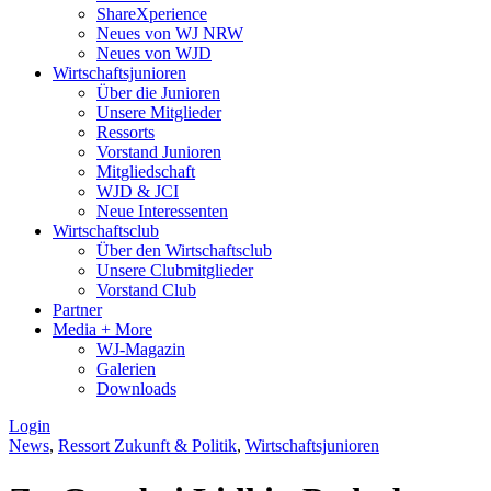
ShareXperience
Neues von WJ NRW
Neues von WJD
Wirtschaftsjunioren
Über die Junioren
Unsere Mitglieder
Ressorts
Vorstand Junioren
Mitgliedschaft
WJD & JCI
Neue Interessenten
Wirtschaftsclub
Über den Wirtschaftsclub
Unsere Clubmitglieder
Vorstand Club
Partner
Media + More
WJ-Magazin
Galerien
Downloads
Login
News
,
Ressort Zukunft & Politik
,
Wirtschaftsjunioren