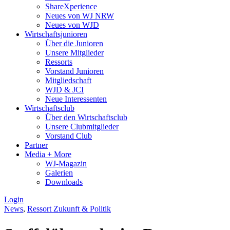
ShareXperience
Neues von WJ NRW
Neues von WJD
Wirtschaftsjunioren
Über die Junioren
Unsere Mitglieder
Ressorts
Vorstand Junioren
Mitgliedschaft
WJD & JCI
Neue Interessenten
Wirtschaftsclub
Über den Wirtschaftsclub
Unsere Clubmitglieder
Vorstand Club
Partner
Media + More
WJ-Magazin
Galerien
Downloads
Login
News
,
Ressort Zukunft & Politik