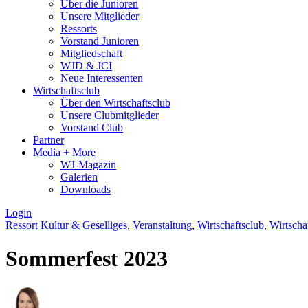
Über die Junioren
Unsere Mitglieder
Ressorts
Vorstand Junioren
Mitgliedschaft
WJD & JCI
Neue Interessenten
Wirtschaftsclub
Über den Wirtschaftsclub
Unsere Clubmitglieder
Vorstand Club
Partner
Media + More
WJ-Magazin
Galerien
Downloads
Login
Ressort Kultur & Geselliges
,
Veranstaltung
,
Wirtschaftsclub
,
Wirtscha
Sommerfest 2023