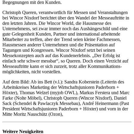
Begegnungen mit den Kunden.
Christoph Queren, verantwortlich für Messen und Veranstaltungen
bei Wincor Nixdorf berichtet über den Wandel der Messeauftritte in
den letzten Jahren. Die Wincor World, die Hausmesse des
Unternehmens, sei zwar immer noch das Aushängeschild und eine
gute Gelegenheit Kunden, Partner und international arbeitende
Mitarbeiter zu treffen, aber der Trend seien kleine Fachmessen,
Hausmessen anderer Unternehmen und die Präsentation auf
Tagungen und Kongressen. Wincor Nixdorf setzt bei seinen
Messekonzepten auch auf das Kundenerlebnis. „Der Erfolg ist
einfach sehr schwer messbar“, so Queren. Doch einen Verzicht auf
Messeauftritte kann er sich zurzeit, trotz aller Kommunikations-
möglichkeiten, nicht vorstellen.
Auf dem Bild: Ab ins Bett (v.l.): Sandra Koberstein (Leiterin des
Arbeitskreises Marketing der Wirtschaftsjunioren Paderborn +
Höxter), Thomas Welzel (myjob OWL), Markus Ferstera und Marc
Farke (Nolte Möbel), Christoph Queren (Wincor Nixdorf), Daniel
Sack (Schendel & Pawlaczyk Messebau), André Heinermann (Past
President Wirtschaftsjunioren Paderborn + Höxter) und vorn in der
Mitte Moritz Nauschütz (Ozon),
Weitere Neuigkeiten