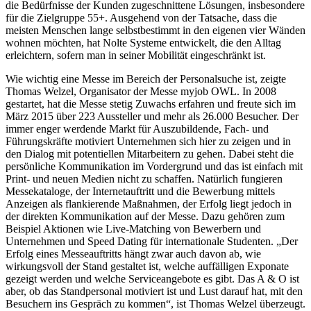
die Bedürfnisse der Kunden zugeschnittene Lösungen, insbesondere
für die Zielgruppe 55+. Ausgehend von der Tatsache, dass die
meisten Menschen lange selbstbestimmt in den eigenen vier Wänden
wohnen möchten, hat Nolte Systeme entwickelt, die den Alltag
erleichtern, sofern man in seiner Mobilität eingeschränkt ist.
Wie wichtig eine Messe im Bereich der Personalsuche ist, zeigte
Thomas Welzel, Organisator der Messe myjob OWL. In 2008
gestartet, hat die Messe stetig Zuwachs erfahren und freute sich im
März 2015 über 223 Aussteller und mehr als 26.000 Besucher. Der
immer enger werdende Markt für Auszubildende, Fach- und
Führungskräfte motiviert Unternehmen sich hier zu zeigen und in
den Dialog mit potentiellen Mitarbeitern zu gehen. Dabei steht die
persönliche Kommunikation im Vordergrund und das ist einfach mit
Print- und neuen Medien nicht zu schaffen. Natürlich fungieren
Messekataloge, der Internetauftritt und die Bewerbung mittels
Anzeigen als flankierende Maßnahmen, der Erfolg liegt jedoch in
der direkten Kommunikation auf der Messe. Dazu gehören zum
Beispiel Aktionen wie Live-Matching von Bewerbern und
Unternehmen und Speed Dating für internationale Studenten. „Der
Erfolg eines Messeauftritts hängt zwar auch davon ab, wie
wirkungsvoll der Stand gestaltet ist, welche auffälligen Exponate
gezeigt werden und welche Serviceangebote es gibt. Das A & O ist
aber, ob das Standpersonal motiviert ist und Lust darauf hat, mit den
Besuchern ins Gespräch zu kommen“, ist Thomas Welzel überzeugt.