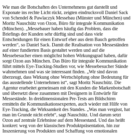
Wie man die Botschaften des Unternehmens gut darstellt und
Exponate ins rechte Licht rückt, zeigten eindrucksvoll Daniel Sack
von Schendel & Pawlaczyk Messebau (Münster und München) und
Moritz Nauschütz von Ozon, Büro für integrale Kommunikation
(München). „Messebauer haben häufig das Problem, dass die
Briefings der Kunden sehr dürftig sind und dass viele
Entscheidungen für einen Entwurf eher aus dem Bauch getroffen
werden“, so Daniel Sack. Damit die Realisation von Messeständen
auf einer fundierten Basis gestaltet werden und auf die
Messebesucher einen möglichst hohen Wirkungsgrad haben, dafür
sorgt Ozon aus München. Das Büro für integrale Kommunikation
führt mittels Eye-Tracking-Studien vor, wie Messebesucher Stände
wahrnehmen und was sie interessant finden. „Wir sind davon
überzeugt, dass Wirkung ohne Wertschöpfung ohne Bedeutung für
das ausstellende Unternehmen ist“, sagt Moritz Nauschütz. Die
Agentur erarbeitet gemeinsam mit den Kunden die Markenbotschaft
und übersetzt diese zusammen mit Designern in Entwürfe für
Messestände. In dreidimensionalen Pre-Tests am Bildschirm
ermitteln die Kommunikationsexperten, auch wieder mit Hilfe von
Eye-Tracking, die Wirksamkeit des Standes. „Was man vergisst, hat
man im Grunde nicht erlebt“, sagt Nauschütz. Und darum setzt
Ozon auf zentrale Erlebnisse auf dem Messestand. Und das heißt
konkret: weg von der klassischen Produktpräsentation, hin zur
Inszenierung von Produkten und Schaffung von emotionalen