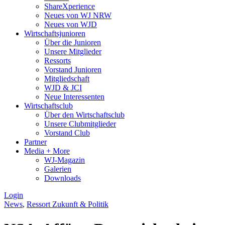
ShareXperience
Neues von WJ NRW
Neues von WJD
Wirtschaftsjunioren
Über die Junioren
Unsere Mitglieder
Ressorts
Vorstand Junioren
Mitgliedschaft
WJD & JCI
Neue Interessenten
Wirtschaftsclub
Über den Wirtschaftsclub
Unsere Clubmitglieder
Vorstand Club
Partner
Media + More
WJ-Magazin
Galerien
Downloads
Login
News
,
Ressort Zukunft & Politik