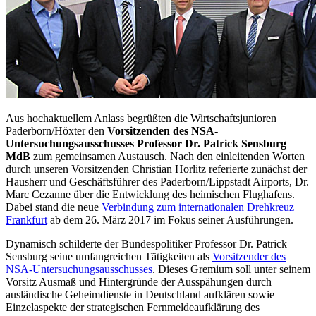
Aus hochaktuellem Anlass begrüßten die Wirtschaftsjunioren
Paderborn/Höxter den
Vorsitzenden des NSA-
Untersuchungsausschusses Professor Dr. Patrick Sensburg
MdB
zum gemeinsamen Austausch. Nach den einleitenden Worten
durch unseren Vorsitzenden Christian Horlitz referierte zunächst der
Hausherr und Geschäftsführer des Paderborn/Lippstadt Airports, Dr.
Marc Cezanne über die Entwicklung des heimischen Flughafens.
Dabei stand die neue
Verbindung zum internationalen Drehkreuz
Frankfurt
ab dem 26. März 2017 im Fokus seiner Ausführungen.
Dynamisch schilderte der Bundespolitiker Professor Dr. Patrick
Sensburg seine umfangreichen Tätigkeiten als
Vorsitzender des
NSA-Untersuchungsausschusses
. Dieses Gremium soll unter seinem
Vorsitz Ausmaß und Hintergründe der Ausspähungen durch
ausländische Geheimdienste in Deutschland aufklären sowie
Einzelaspekte der strategischen Fernmeldeaufklärung des