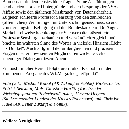
Bundesnachrichtendienstes hinterfragen. Seine Ausführungen
beinhalteten u. a. die Hintergründe und den Ursprung der NSA-
Affäre sowie den täglichen Missbrauch von Datensicherheit.
Zugleich schilderte Professor Sensburg von den zahlreichen
(öffentlichen) Verhörungen im Untersuchungsausschuss, so auch
von der jüngsten Befragung mit der Bundeskanzlerin Dr. Angela
Merkel. Teilweise hochkomplexe Sachverhalte präsentierte
Professor Sensburg anschaulich und verständlich zugleich und
brachte im wahrsten Sinne des Wortes in vielerlei Hinsicht „Licht
ins Dunkel“. Auch aufgrund der umfangreichen und präzisen
Fragen unserer anwesenden Mitglieder entwickelte sich ein
lebendiger Dialog an diesem Abend.
Ein ausführlicher Bericht folgt durch Julika Kleibohm in der
kommenden Ausgabe des WJ-Magazins „treffpunkt“.
Foto (v. l.): Michael Kubat (AK Zukunft & Politik), Professor Dr.
Patrick Sensburg MbB, Christian Horlitz (Vorsitzender
Wirtschaftsjunioren Paderborn/Höxter), Vinzenz Heggen
(Stellvertretender Landrat des Kreises Paderborn) und Ch
ristian
Hake (AK-Leiter Zukunft & Politik).
Weitere Neuigkeiten