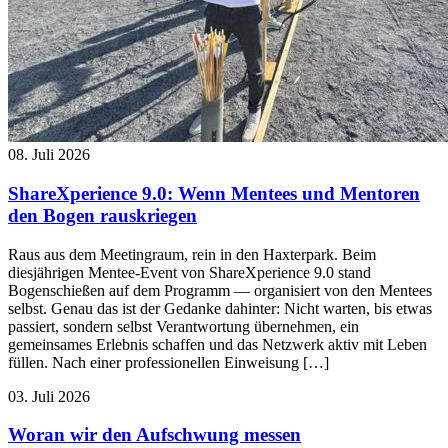
08. Juli 2026
ShareXperience 9.0: Wenn Mentees und Mentoren
den Bogen rauskriegen
Raus aus dem Meetingraum, rein in den Haxterpark. Beim
diesjährigen Mentee-Event von ShareXperience 9.0 stand
Bogenschießen auf dem Programm — organisiert von den Mentees
selbst. Genau das ist der Gedanke dahinter: Nicht warten, bis etwas
passiert, sondern selbst Verantwortung übernehmen, ein
gemeinsames Erlebnis schaffen und das Netzwerk aktiv mit Leben
füllen. Nach einer professionellen Einweisung […]
03. Juli 2026
Woran wir den Aufschwung messen