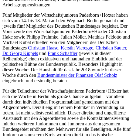
Arbeitsgruppensitzungen.
Fünf Mitglieder der Wirtschaftsjunioren Paderborn+Höxter haben
sich vom 14. bis 18. Mai auf den Weg nach Berlin gemacht und
jeweils fünf Mitglieder des Deutschen Bundestages begleitet. Der
Vorsitzende der Wirtschaftsjunioren Paderborn+Höxter Christian
Hake sowie Philipp Frahmke, Julian Möller, Matthias Feldotto und
Michael Kubat erhielten von den Mitgliedern des Deutschen
Bundestages
Christian Haase
,
Kerstin Vieregge
,
Christian Sauter
,
Dr. Georg Kippels
und
Frank Schäffler
(jeweils in dieser
Reihenfolge) einen exklusiven und hautnahen Einblick auf der
politischen Bühne der Bundesrepublik. Besonders Highlight in
dieser Woche: Der Haushalt für das Jahr 2018 wurde in dieser
Woche durch den
Bundesminister der Finanzen Olaf Scholz
eingebracht und erstmalig beraten.
Für die Teilnehmer der Wirtschaftsjunioren Paderborn+Höxter hat
sich die Woche in Berlin als große Chance aufgetan – vor allem
durch den individuellen Programmablauf gemeinsam mit den
Abgeordneten. Derart eng mit einem Politiker in Verbindung zu
treten, ist nicht selbstverständlich. Dieser direkte und ungefilterte
Austausch mit den Abgeordneten sowie die Kontaktintensivierung
mit den weiteren Juniorinnen und Junioren aus dem gesamten
Bundesgebiet erhöhten den Mehrwert für alle Beteiligten. Alle fünf
Junioren aus unserem Kreis wurden direkt in das typische