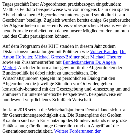
Tagesgeschäft Ihrer Abgeordneten praxisbezogen eingebunden:
Matthias Feldotto beispielsweise war von morgens bis in den späten
Abend mit seinem Abgeordneten unterwegs und somit direkt „am
Geschehen“ beteiligt. Zugleich wurden bereits einige Gegenbesuche
der Abgeordneten in unserem Kreis vorbesprochen. Hieraus werden
neue Formate erarbeitet, von denen unsere Mitgliedern der Junioren
und des Clubs partizipieren können.
Auf dem Programm des KHT standen in diesem Jahr zudem
Diskussionsveranstaltungen mit Politikern wie
Volker Kauder
,
Dr.
Anton Hofreiter
,
Michael Grosse-Brömer
oder
Michael Theurer
sowie ein Zusammentreffen mit
Bundeskanzlerin Dr. Angela
Merkel
. Auch der Informationsgewinn für die Abgeordneten der
Bundespolitik ist dabei nicht zu unterschätzen. Die
Wirtschaftsjunioren spiegeln im persönlichen Dialog mit den
Abgeordneten die jeweilige Situation vor Ort wider, gehen
konstruktiv-beratend mit der Gesetzgebung und -umsetzung um und
animieren für unternehmerische Perspektiven, beispielsweise ein
bundesweit verpflichtenes Schulfach Wirtschaft.
Im Jahr 2018 setzen die Wirtschaftsjunioren Deutschland sich u. a.
für Generationengerechtigkeit ein. Die Rentenpläne der Großen
Koalition sind nach Einschätzung des Bundesvorstands eine große
Enttäuschung für die junge Generation und ein Angriff auf die
Generationengerechtigkeit.
Weitere Forderungen der