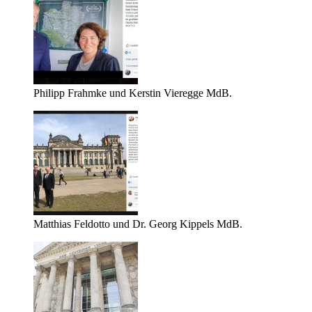
Philipp Frahmke und Kerstin Vieregge MdB.
Matthias Feldotto und Dr. Georg Kippels MdB.