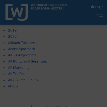
Login
Me
2019
2020
Aabach-Talsperre
Ahorn-Sportpark
AiREA Airporthotel
AK Kultur und Geselliges
AK Marketing
AK Treffen
Ak Zukunft & Politik
akbuw