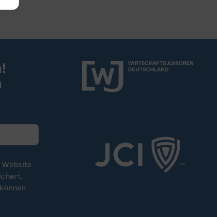
!
m
e Website
chert,
 können