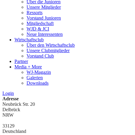
Über die Junioren
Unsere Mitglieder
Ressorts
Vorstand Junioren
Mitgliedschaft
WJD & JCI
Neue Interessenten
Wirtschaftsclub
Über den Wirtschaftsclub
Unsere Clubmitglieder
Vorstand Club
Partner
Media + More
WJ-Magazin
Galerien
Downloads
Login
Adresse
Neubrück Str. 20
Delbrück
NRW
33129
Deutschland