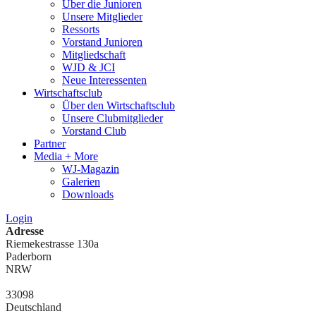
Über die Junioren
Unsere Mitglieder
Ressorts
Vorstand Junioren
Mitgliedschaft
WJD & JCI
Neue Interessenten
Wirtschaftsclub
Über den Wirtschaftsclub
Unsere Clubmitglieder
Vorstand Club
Partner
Media + More
WJ-Magazin
Galerien
Downloads
Login
Adresse
Riemekestrasse 130a
Paderborn
NRW
33098
Deutschland