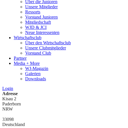
Über die Junioren
Unsere Mitglieder
Ressorts
Vorstand Junioren
Mitgliedschaft
WJD & JCI
Neue Interessenten
Wirtschaftsclub
Über den Wirtschaftsclub
Unsere Clubmitglieder
Vorstand Club
Partner
Media + More
WJ-Magazin
Galerien
Downloads
Login
Adresse
Kisau 2
Paderborn
NRW
33098
Deutschland