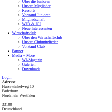
Über die Junioren
Unsere Mitglieder
Ressorts
Vorstand Junioren
Mitgliedschaft
WJD & JCI
Neue Interessenten
Wirtschaftsclub
Über den Wirtschaftsclub
Unsere Clubmitglieder
Vorstand Club
Partner
Media + More
WJ-Magazin
Galerien
Downloads
Login
Adresse
Harsewinkelweg 10
Paderborn
Nordrhein-Westfalen
33100
Deutschland