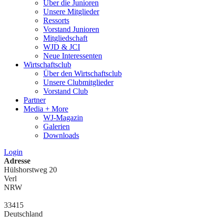
Über die Junioren
Unsere Mitglieder
Ressorts
Vorstand Junioren
Mitgliedschaft
WJD & JCI
Neue Interessenten
Wirtschaftsclub
Über den Wirtschaftsclub
Unsere Clubmitglieder
Vorstand Club
Partner
Media + More
WJ-Magazin
Galerien
Downloads
Login
Adresse
Hülshorstweg 20
Verl
NRW
33415
Deutschland