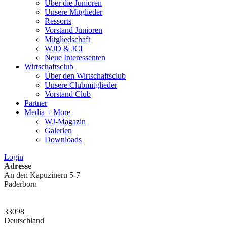
Über die Junioren
Unsere Mitglieder
Ressorts
Vorstand Junioren
Mitgliedschaft
WJD & JCI
Neue Interessenten
Wirtschaftsclub
Über den Wirtschaftsclub
Unsere Clubmitglieder
Vorstand Club
Partner
Media + More
WJ-Magazin
Galerien
Downloads
Login
Adresse
An den Kapuzinern 5-7
Paderborn
33098
Deutschland