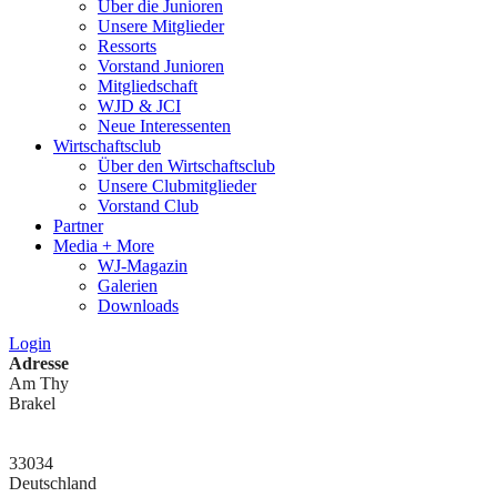
Über die Junioren
Unsere Mitglieder
Ressorts
Vorstand Junioren
Mitgliedschaft
WJD & JCI
Neue Interessenten
Wirtschaftsclub
Über den Wirtschaftsclub
Unsere Clubmitglieder
Vorstand Club
Partner
Media + More
WJ-Magazin
Galerien
Downloads
Login
Adresse
Am Thy
Brakel
33034
Deutschland