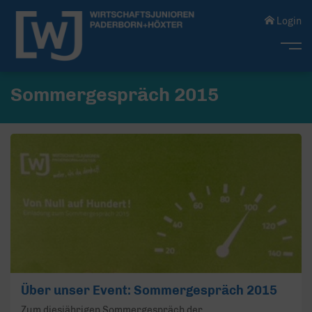
Login
Me
Sommergespräch 2015
Über unser Event: Sommergespräch 2015
Zum diesjährigen Sommergespräch der