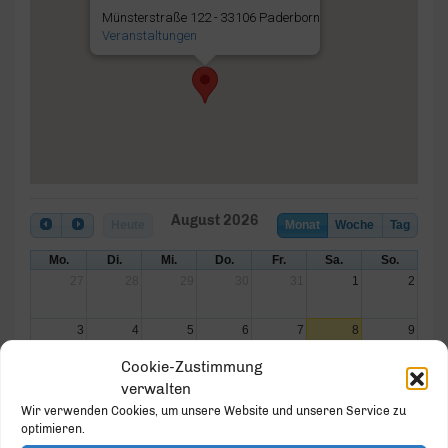
Münsterstraße 122 - 33106 Paderborn
Veranstaltungen
August 2026
Heute
Monat
Woche
Tag
Mo.
Di.
Mi.
Do.
Fr.
Sa.
So.
27
28
29
30
31
1
2
3
4
5
6
7
8
9
Cookie-Zustimmung
10
11
12
13
14
15
16
verwalten
Wir verwenden Cookies, um unsere Website und unseren Service zu
17
18
19
20
21
22
23
optimieren.