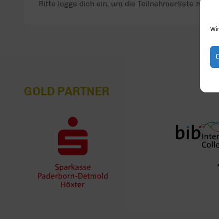
Bitte logge dich ein, um die Teilnehmerliste zu seh
Wi
GOLD PARTNER