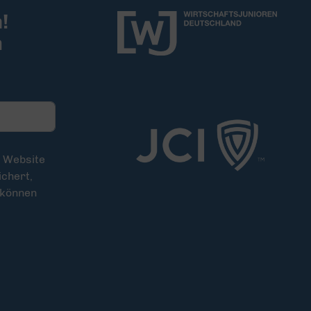
!
m
e Website
chert,
 können