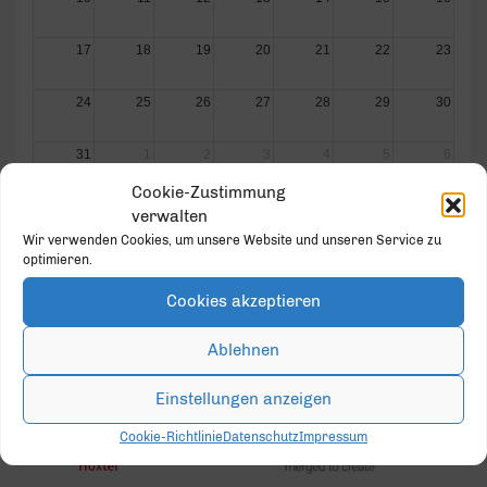
17
18
19
20
21
22
23
24
25
26
27
28
29
30
31
1
2
3
4
5
6
Cookie-Zustimmung
verwalten
Wir verwenden Cookies, um unsere Website und unseren Service zu
optimieren.
GOLD PARTNER
Cookies akzeptieren
Ablehnen
Einstellungen anzeigen
Cookie-Richtlinie
Datenschutz
Impressum