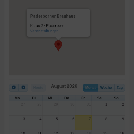
Paderborner Brauhaus
Kisau 2 - Paderborn
Veranstaltungen
August 2026
Heute
Monat
Woche
Tag
Mo.
Di.
Mi.
Do.
Fr.
Sa.
So.
27
28
29
30
31
1
2
3
4
5
6
7
8
9
10
11
12
13
14
15
16