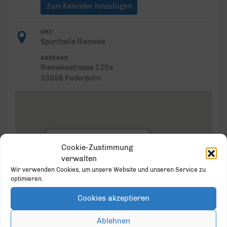
Zum Kalender hinzufügen
ORT:
Sporthalle Riemeke
ADRESSE:
Riemekestrasse 130a
33098 Paderborn
Sporthalle Riemeke
Cookie-Zustimmung
verwalten
Riemekestrasse 130a - Paderborn
Veranstaltungen
Wir verwenden Cookies, um unsere Website und unseren Service zu
optimieren.
Cookies akzeptieren
Ablehnen