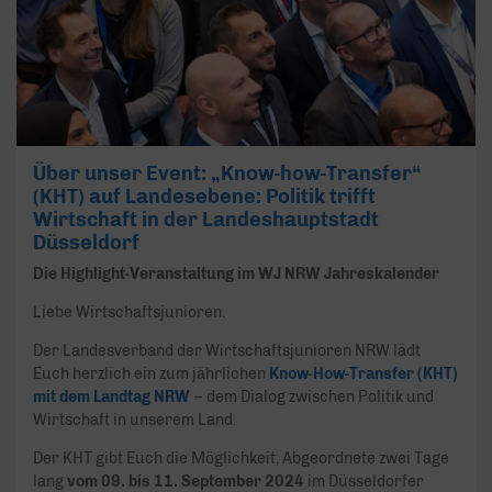
Über unser Event: „Know-how-Transfer“
(KHT) auf Landesebene: Politik trifft
Wirtschaft in der Landeshauptstadt
Düsseldorf
Die Highlight-Veranstaltung im WJ NRW Jahreskalender
Liebe Wirtschaftsjunioren.
Der Landesverband der Wirtschaftsjunioren NRW lädt
Euch herzlich ein zum jährlichen
Know-How-Transfer (KHT)
mit dem Landtag NRW
– dem Dialog zwischen Politik und
Wirtschaft in unserem Land.
Der KHT gibt Euch die Möglichkeit, Abgeordnete zwei Tage
lang
vom 09. bis 11. September 2024
im Düsseldorfer