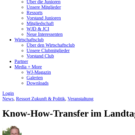
Über die Junioren
Unsere Mitglieder
Ressorts
Vorstand Junioren
Mitgliedschaft
WJD & JCI
Neue Interessenten
Wirtschaftsclub
Über den Wirtschaftsclub
Unsere Clubmitglieder
Vorstand Club
Partner
Media + More
WJ-Magazin
Galerien
Downloads
Login
News
,
Ressort Zukunft & Politik
,
Veranstaltung
Know-How-Transfer im Landt