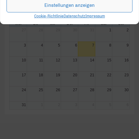
Einstellungen anzeigen
August 2026
Heute
Monat
Woche
Tag
Cookie-Richtlinie
Datenschutz
Impressum
Mo.
Di.
Mi.
Do.
Fr.
Sa.
So.
27
28
29
30
31
1
2
3
4
5
6
7
8
9
10
11
12
13
14
15
16
17
18
19
20
21
22
23
24
25
26
27
28
29
30
31
1
2
3
4
5
6