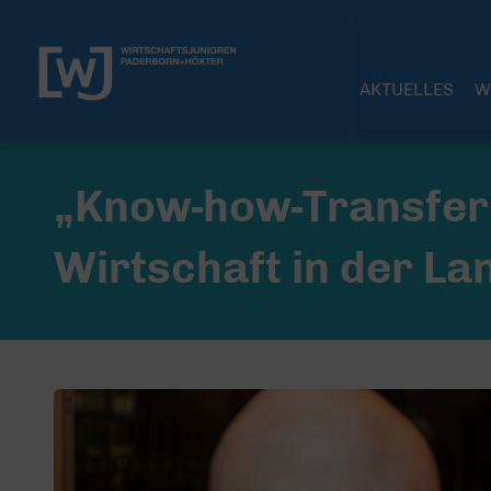
AKTUELLES
W
„Know-how-Transfer 20
Wirtschaft in der L