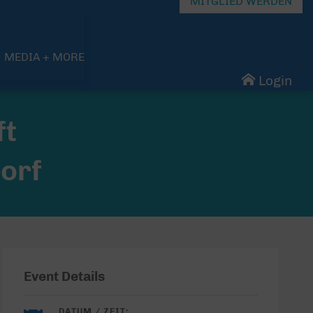
MITGLIED WERDEN
MEDIA + MORE
Login
ft
orf
Event Details
DATUM / ZEIT: