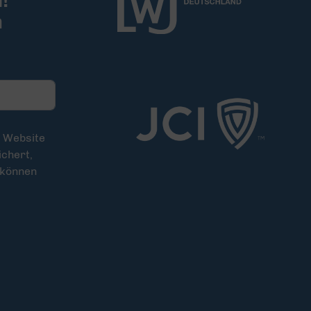
!
m
e Website
chert,
 können