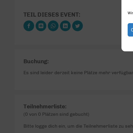
TEIL DIESES EVENT:
Wi
Buchung:
Es sind leider derzeit keine Plätze mehr verfügbar
Teilnehmerliste:
(0 von 0 Plätzen sind gebucht)
Bitte logge dich ein, um die Teilnehmerliste zu seh