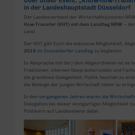
Über unser Event: „Know-how-Transfer
in der Landeshauptstadt Düsseldorf
Der Landesverband der Wirtschaftsjunioren NRW 
How-Transfer (KHT) mit dem Landtag NRW
– dem
Land.
Der KHT gibt Euch die exklusive Möglichkeit, Abg
2019
im Düsseldorfer Landtag
zu begleiten.
In Absprache mit der/dem Abgeordneten ist es be
Fraktionen, internen Gesprächsrunden und Fachv
die grandiose Gelegenheit, Politik hautnah zu 
die Belange der jungen Wirtschaft näher zu bring
In den
vergangenen Jahren waren die Wirtschaft
Delegation bei dieser einzigartigen Möglichkeit 
Politikern auf Landesebene dabei.