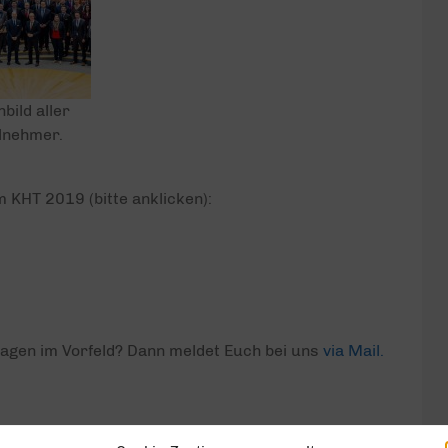
bild aller
lnehmer.
m KHT 2019 (bitte anklicken):
ragen im Vorfeld? Dann meldet Euch bei uns
via Mail.