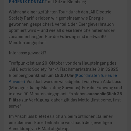
PHOENIX CONTACT
mit Sitz in Blomberg.
Während einer geführten Tour durch den „All Electric
Society Park“ erleben wir gemeinsam wie Energie
gewonnen, gespeichert, verteilt, der Energieverbrauch
optimiert wird – und wie all diese Bereiche miteinander
zusammenhängen. Für die Führung sind in etwa 90
Minuten eingeplant.
Interesse geweckt?
Treffpunkt ist am 29. Oktober vor dem Haupteingang des
„All Electric Society Park“, Flachsmarktstraße 8 in 32825
Blomberg
pünktlich um 18:00 Uhr
(Koordinaten für Eure
Anreise)
. Von dort werden wir abgeholt vom Frau Aida Loss
(Manager Dialog Marketing Services). Für die Führung sind
in etwa 90 Minuten eingeplant. Es stehen
ausschließlich 25
Plätze
zur Verfügung, daher gilt das Motto „first come, first
serve“.
Im Anschluss bietet es sich an, beim örtlichen Italiener
einzukehren. Eure Teilnahme wird nach der jeweiligen
Anmeldung via E-Mail abgefragt.