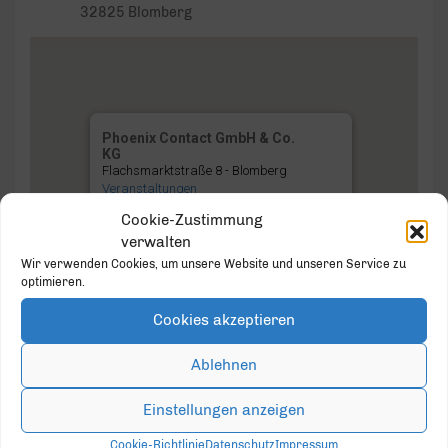
32825 Blomberg
Phoenix Contact GmbH & Co.
KG
Flachsmarktstraße 8 - Blomberg
Veranstaltungen
Cookie-Zustimmung
verwalten
Wir verwenden Cookies, um unsere Website und unseren Service zu
optimieren.
Cookies akzeptieren
Ablehnen
August 2026
Heute
Monat
Woche
Tag
Einstellungen anzeigen
Mo.
Di.
Mi.
Do.
Fr.
Sa.
So.
27
28
29
30
31
1
2
Cookie-Richtlinie
Datenschutz
Impressum