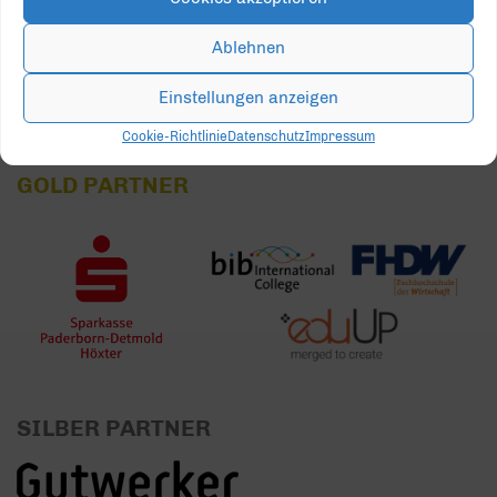
31
1
2
3
4
5
6
Ablehnen
Einstellungen anzeigen
Cookie-Richtlinie
Datenschutz
Impressum
GOLD PARTNER
SILBER PARTNER