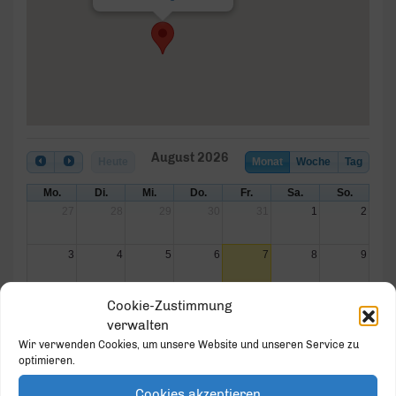
August 2026
Heute
Monat
Woche
Tag
Mo.
Di.
Mi.
Do.
Fr.
Sa.
So.
27
28
29
30
31
1
2
3
4
5
6
7
8
9
10
11
12
13
14
15
16
Cookie-Zustimmung
verwalten
17
18
19
20
21
22
23
Wir verwenden Cookies, um unsere Website und unseren Service zu
optimieren.
24
25
26
27
28
29
30
Cookies akzeptieren