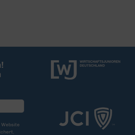
!
m
e Website
chert,