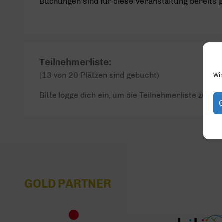
Buchungen sind für diese Veranstaltung bereits 
Teilnehmerliste:
(13 von 20 Plätzen sind gebucht)
Wi
Bitte logge dich ein, um die Teilnehmerliste zu seh
GOLD PARTNER