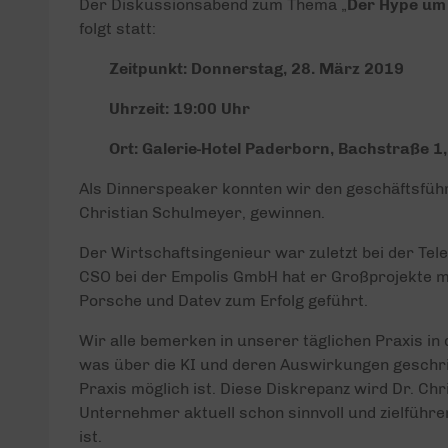
Der Diskussionsabend zum Thema „
Der Hype um 
folgt statt:
Zeitpunkt: Donnerstag, 28. März 2019
Uhrzeit: 19:00 Uhr
Ort: Galerie-Hotel Paderborn, Bachstraße 1
Als Dinnerspeaker konnten wir den geschäftsfüh
Christian Schulmeyer, gewinnen.
Der Wirtschaftsingenieur war zuletzt bei der Te
CSO bei der Empolis GmbH hat er Großprojekte m
Porsche und Datev zum Erfolg geführt.
Wir alle bemerken in unserer täglichen Praxis i
was über die KI und deren Auswirkungen geschrie
Praxis möglich ist. Diese Diskrepanz wird Dr. Ch
Unternehmer aktuell schon sinnvoll und zielfüh
ist.