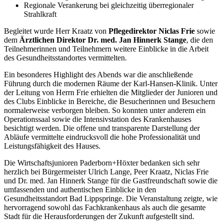
Regionale Verankerung bei gleichzeitig überregionaler
Strahlkraft
Begleitet wurde Herr Kraatz von
Pflegedirektor Niclas Frie
sowie
dem
Ärztlichen Direktor Dr. med. Jan Hinnerk Stange
, die den
Teilnehmerinnen und Teilnehmern weitere Einblicke in die Arbeit
des Gesundheitsstandortes vermittelten.
Ein besonderes Highlight des Abends war die anschließende
Führung durch die modernen Räume der Karl-Hansen-Klinik. Unter
der Leitung von Herrn Frie erhielten die Mitglieder der Junioren und
des Clubs Einblicke in Bereiche, die Besucherinnen und Besuchern
normalerweise verborgen bleiben. So konnten unter anderem ein
Operationssaal sowie die Intensivstation des Krankenhauses
besichtigt werden. Die offene und transparente Darstellung der
Abläufe vermittelte eindrucksvoll die hohe Professionalität und
Leistungsfähigkeit des Hauses.
Die Wirtschaftsjunioren Paderborn+Höxter bedanken sich sehr
herzlich bei Bürgermeister Ulrich Lange, Peer Kraatz, Niclas Frie
und Dr. med. Jan Hinnerk Stange für die Gastfreundschaft sowie die
umfassenden und authentischen Einblicke in den
Gesundheitsstandort Bad Lippspringe. Die Veranstaltung zeigte, wie
hervorragend sowohl das Fachkrankenhaus als auch die gesamte
Stadt für die Herausforderungen der Zukunft aufgestellt sind.