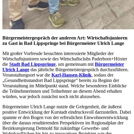
Bürgermeistergespräch der anderen Art: Wirtschaftsjunioren
zu Gast in Bad Lippspringe bei Bürgermeister Ulrich Lange
Mit großer Vorfreude besuchten interessierte Mitglieder der
Wirtschaftsjunioren sowie des Wirtschaftsclubs Paderborn+Höxter
die
Stadt Bad Lippspringe
, um gemeinsam mit
Bürgermeister
Ulrich Lange
das jährliche Bürgermeistergespräch durchzuführen.
Veranstaltungsort war die
Karl-Hansen-Klinik
, sodass der
„Gesundheitsstandort Bad Lippspringe“ bereits zu Beginn der
Veranstaltung im Mittelpunkt stand. Welche besonderen Einblicke
die Teilnehmerinnen und Teilnehmer an diesem Abend erhalten
würden, war jedoch zunächst noch nicht abzusehen.
Bürgermeister Ulrich Lange nutzte die Gelegenheit, die äußerst
positive Entwicklung der Kurstadt eindrucksvoll darzustellen. Dabei
spannte er den Bogen von der erfreulichen Einwohnerentwicklung
über die daraus resultierenden Perspektiven im Regionalplan der
Bezirksregierung Detmold für zukünftige Gewerbe- und
Wohnbauflächen bis hin zu innovativen Projekten wie der