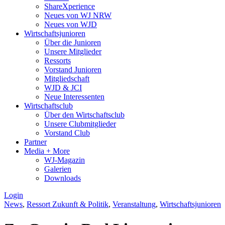
ShareXperience
Neues von WJ NRW
Neues von WJD
Wirtschaftsjunioren
Über die Junioren
Unsere Mitglieder
Ressorts
Vorstand Junioren
Mitgliedschaft
WJD & JCI
Neue Interessenten
Wirtschaftsclub
Über den Wirtschaftsclub
Unsere Clubmitglieder
Vorstand Club
Partner
Media + More
WJ-Magazin
Galerien
Downloads
Login
News
,
Ressort Zukunft & Politik
,
Veranstaltung
,
Wirtschaftsjunioren