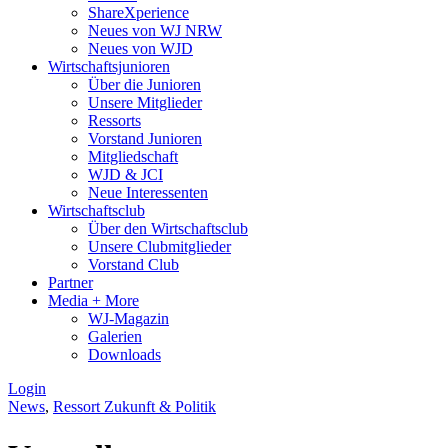
ShareXperience
Neues von WJ NRW
Neues von WJD
Wirtschaftsjunioren
Über die Junioren
Unsere Mitglieder
Ressorts
Vorstand Junioren
Mitgliedschaft
WJD & JCI
Neue Interessenten
Wirtschaftsclub
Über den Wirtschaftsclub
Unsere Clubmitglieder
Vorstand Club
Partner
Media + More
WJ-Magazin
Galerien
Downloads
Login
News
,
Ressort Zukunft & Politik