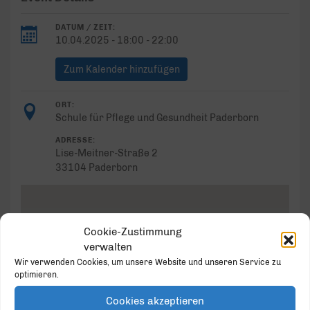
DATUM / ZEIT:
10.04.2025 - 18:00 - 22:00
Zum Kalender hinzufügen
ORT:
Schule für Pflege und Gesundheit Paderborn
ADRESSE:
Lise-Meitner-Straße 2
33104 Paderborn
Cookie-Zustimmung
verwalten
Schule für Pflege und
Wir verwenden Cookies, um unsere Website und unseren Service zu
Gesundheit Paderborn
optimieren.
Lise-Meitner-Straße 2 - Paderborn
Veranstaltungen
Cookies akzeptieren