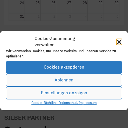
24
25
26
27
28
29
30
31
1
2
3
4
5
6
Cookie-Zustimmung
verwalten
Wir verwenden Cookies, um unsere Website und unseren Service zu
GOLD PARTNER
optimieren.
Cookies akzeptieren
Ablehnen
Einstellungen anzeigen
Cookie-Richtlinie
Datenschutz
Impressum
SILBER PARTNER