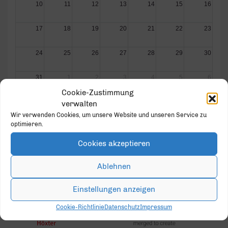
10
11
12
13
14
15
16
17
18
19
20
21
22
23
24
25
26
27
28
29
30
31
1
2
3
4
5
6
Cookie-Zustimmung
verwalten
Wir verwenden Cookies, um unsere Website und unseren Service zu
optimieren.
Cookies akzeptieren
GOLD PARTNER
Ablehnen
Einstellungen anzeigen
Cookie-Richtlinie
Datenschutz
Impressum