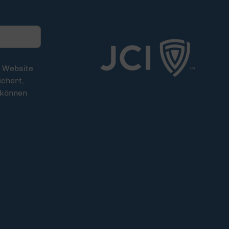
e Website
chert,
 können