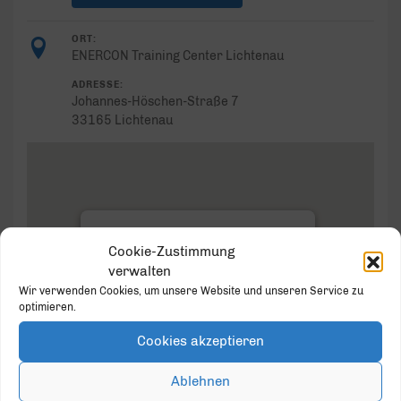
ORT:
ENERCON Training Center Lichtenau
ADRESSE:
Johannes-Höschen-Straße 7
33165 Lichtenau
ENERCON Training Center
Lichtenau
Cookie-Zustimmung
Johannes-Höschen-Straße 7 - Lichtenau
verwalten
Veranstaltungen
Wir verwenden Cookies, um unsere Website und unseren Service zu
optimieren.
Cookies akzeptieren
Ablehnen