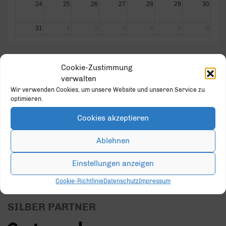
24
25
26
27
28
29
30
31
1
2
3
4
5
6
Cookie-Zustimmung
verwalten
Wir verwenden Cookies, um unsere Website und unseren Service zu
GOLD PARTNER
optimieren.
Cookies akzeptieren
Ablehnen
Einstellungen anzeigen
Cookie-Richtlinie
Datenschutz
Impressum
SILBER PARTNER