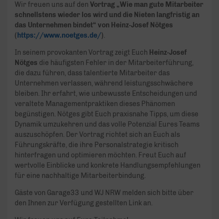
Wir freuen uns auf den
Vortrag „Wie man gute Mitarbeiter
schnellstens wieder los wird und die Nieten langfristig an
das Unternehmen bindet“ von Heinz-Josef Nötges
(
https://www.noetges.de/
)
.
In seinem provokanten Vortrag zeigt Euch
Heinz-Josef
Nötges
die häufigsten Fehler in der Mitarbeiterführung,
die dazu führen, dass talentierte Mitarbeiter das
Unternehmen verlassen, während leistungsschwächere
bleiben. Ihr erfahrt, wie unbewusste Entscheidungen und
veraltete Managementpraktiken dieses Phänomen
begünstigen. Nötges gibt Euch praxisnahe Tipps, um diese
Dynamik umzukehren und das volle Potenzial Eures Teams
auszuschöpfen. Der Vortrag richtet sich an Euch als
Führungskräfte, die ihre Personalstrategie kritisch
hinterfragen und optimieren möchten. Freut Euch auf
wertvolle Einblicke und konkrete Handlungsempfehlungen
für eine nachhaltige Mitarbeiterbindung.
Gäste von Garage33 und WJ NRW melden sich bitte über
den Ihnen zur Verfügung gestellten Link an.