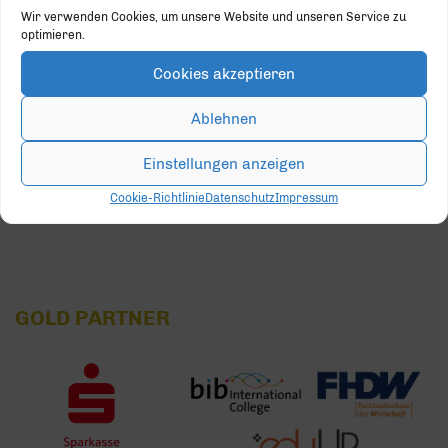
Wir verwenden Cookies, um unsere Website und unseren Service zu
optimieren.
10
11
12
13
14
15
16
Cookies akzeptieren
17
18
19
20
21
22
23
Ablehnen
24
25
26
27
28
29
30
Einstellungen anzeigen
31
1
2
3
4
5
6
Cookie-Richtlinie
Datenschutz
Impressum
GOLD PARTNER